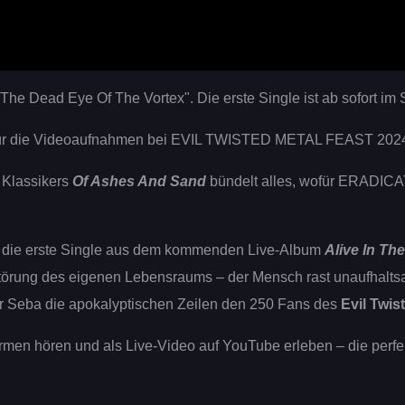
The Dead Eye Of The Vortex". Die erste Single ist ab sofort im
 für die Videoaufnahmen bei EVIL TWISTED METAL FEAST 202
 Klassikers
Of Ashes And Sand
bündelt alles, wofür ERADICAT
t die erste Single aus dem kommenden Live-Album
Alive In Th
störung des eigenen Lebensraums – der Mensch rast unaufhaltsam
er Seba die apokalyptischen Zeilen den 250 Fans des
Evil Twis
tformen hören und als Live-Video auf YouTube erleben – die per