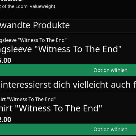
t of the Loom: Valueweight
rwandte Produkte
gsleeve "Witness To The End"
5.00
Option wählen
interessierst dich vielleicht auch
hirt "Witness To The End"
2.00
Option wählen