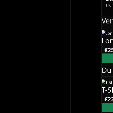
Frui
Ve
Lon
€2
Du 
T-S
€2