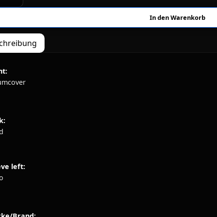
chreibung
nt:
umcover
k:
d
ve left:
o
ke/Brand: