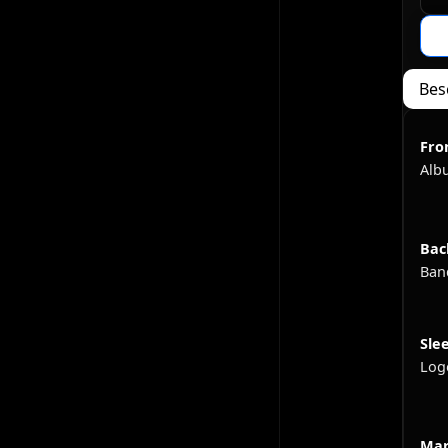
Bes
Fro
Alb
Bac
Ban
Slee
Log
Mar