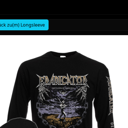
ück zu(m) Longsleeve