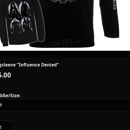
sleeve “Influence Denied”
5.00
öße/Size: