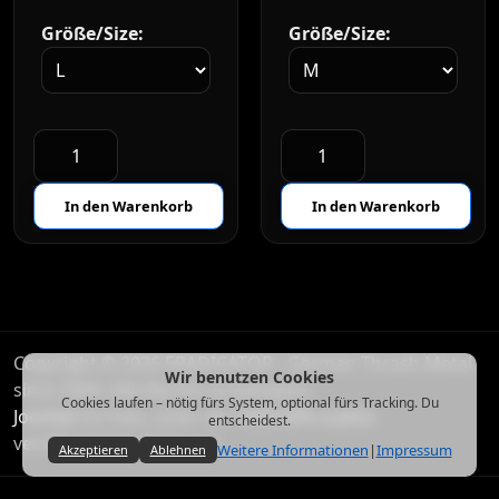
Größe/Size:
Größe/Size:
Copyright © 2026 ERADICATOR - German Thrash Metal
Wir benutzen Cookies
since 2004. Alle Rechte vorbehalten.
Cookies laufen – nötig fürs System, optional fürs Tracking. Du
Joomla!
ist freie, unter der
GNU/GPL-Lizenz
entscheidest.
veröffentlichte Software.
Weitere Informationen
|
Impressum
Akzeptieren
Ablehnen