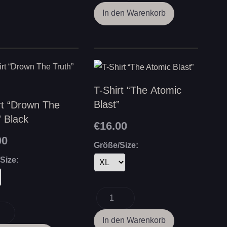
T-Shirt “The Atomic
Blast”
rt “Drown The
” Black
€16.00
00
Größe/Size:
Size: