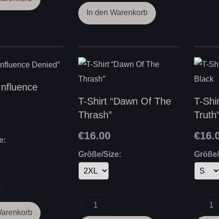
“Influence
T-Shirt “Dawn Of The
T-Shi
Thrash”
Truth
€16.00
€16.
e:
Größe/Size:
Größe/