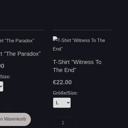
rt "The Paradox"
T-Shirt "Witness To
00
The End"
Size:
€22.00
Größe/Size: