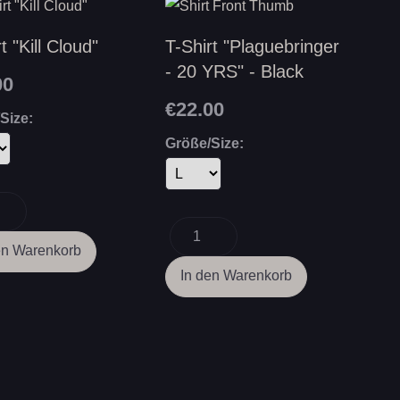
t "Kill Cloud"
T-Shirt "Plaguebringer
- 20 YRS" - Black
00
€22.00
Size:
Größe/Size: