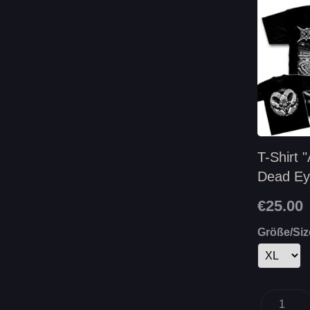
T-Shirt "
Dead Ey
Vortex"
€25.00
Größe/Siz