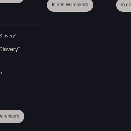
"Slavery"
e: