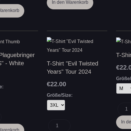
"Plaguebringer
T-Shi
" - White
T-Shirt "Evil Twisted
€22.
Years" Tour 2024
Größe/
€22.00
e:
Größe/Size: