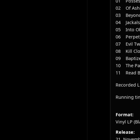
01 Possess
02 Of Ashe
03 Beyond 
04 Jackals 
05 Into Obl
06 Perpetua
07 Evil Twi
08 Kill Clo
09 Baptize
10 The Par
11 Read Be
Recorded Li
Running ti
Format:
Vinyl LP (Bl
Release:
21. Novemb