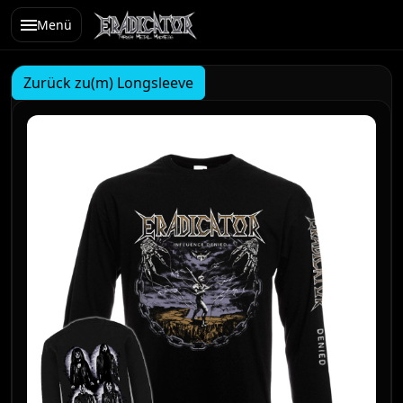
Menü
Zurück zu(m) Longsleeve