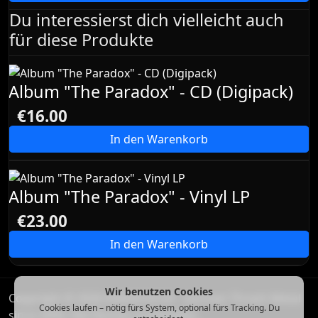
Du interessierst dich vielleicht auch
für diese Produkte
Album "The Paradox" - CD (Digipack)
€16.00
In den Warenkorb
Album "The Paradox" - Vinyl LP
€23.00
In den Warenkorb
Wir benutzen Cookies
Copyright © 2026 ERADICATOR - German Thrash Metal
Cookies laufen – nötig fürs System, optional fürs Tracking. Du
since 2004. Alle Rechte vorbehalten.