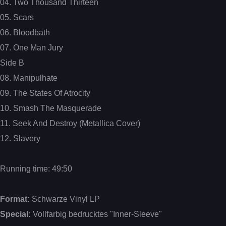
04. Two Thousand Thirteen
05. Scars
06. Bloodbath
07. One Man Jury
Side B
08. Manipulhate
09. The States Of Atrocity
10. Smash The Masquerade
11. Seek And Destroy (Metallica Cover)
12. Slavery
Running time: 49:50
Format:
Schwarze Vinyl LP
Special:
Vollfarbig bedrucktes "Inner-Sleeve"