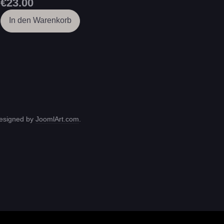
€23.00
In den Warenkorb
Designed by
JoomlArt.com
.