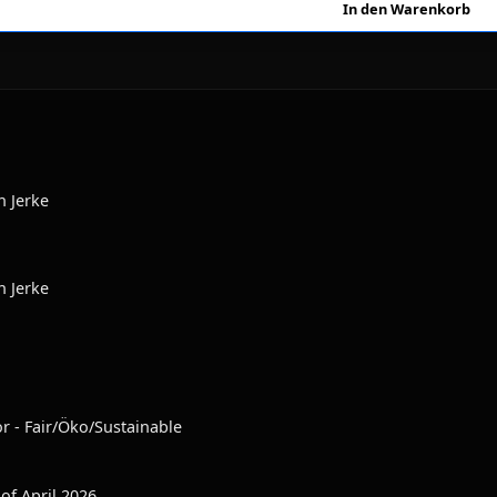
n Jerke
n Jerke
or - Fair/Öko/Sustainable
 of April 2026